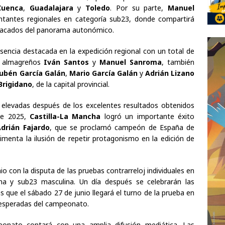
Cuenca
,
Guadalajara
y
Toledo
. Por su parte,
Manuel
tantes regionales en categoría sub23, donde compartirá
stacados del panorama autonómico.
encia destacada en la expedición regional con un total de
os almagreños
Iván Santos
y
Manuel Sanroma
, también
ubén García Galán
,
Mario García Galán
y
Adrián Lizano
Brigidano
, de la capital provincial.
 elevadas después de los excelentes resultados obtenidos
 de 2025,
Castilla-La Mancha
logró un importante éxito
drián Fajardo
, que se proclamó campeón de España de
limenta la ilusión de repetir protagonismo en la edición de
o con la disputa de las pruebas contrarreloj individuales en
ina y sub23 masculina. Un día después se celebrarán las
as que el sábado 27 de junio llegará el turno de la prueba en
s esperadas del campeonato.
eonato contará con una amplia difusión mediática. Las