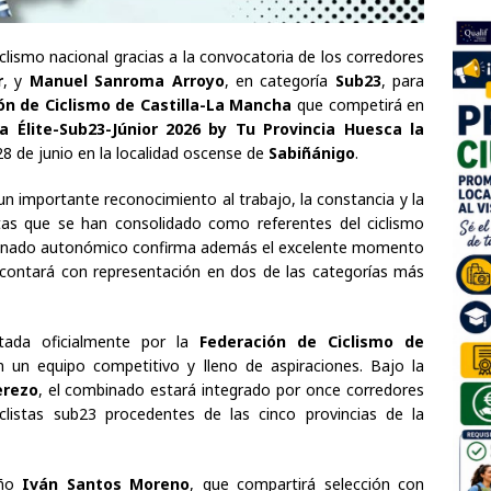
clismo nacional gracias a la convocatoria de los corredores
r
, y
Manuel Sanroma Arroyo
, en categoría
Sub23
, para
ón de Ciclismo de Castilla-La Mancha
que competirá en
Élite-Sub23-Júnior 2026 by Tu Provincia Huesca la
 28 de junio en la localidad oscense de
Sabiñánigo
.
n importante reconocimiento al trabajo, la constancia y la
stas que se han consolidado como referentes del ciclismo
combinado autonómico confirma además el excelente momento
 contará con representación en dos de las categorías más
ntada oficialmente por la
Federación de Ciclismo de
on un equipo competitivo y lleno de aspiraciones. Bajo la
erezo
, el combinado estará integrado por once corredores
iclistas sub23 procedentes de las cinco provincias de la
eño
Iván Santos Moreno
, que compartirá selección con