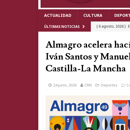
ACTUALIDAD
CULTURA
DEPOR
[ 6 agosto, 2026 ]
E
ÚLTIMAS NOTICIAS
Cabezarrubias del P
Almagro acelera hac
[ 6 agosto, 2026 ]
C
Iván Santos y Manue
Mundo 2026 y revivi
Castilla-La Mancha
[ 5 agosto, 2026 ]
U
Real tras chocar un 
24 junio, 2026
CRN
Deportes
C
[ 4 agosto, 2026 ]
E
meses de descens
[ 6 agosto, 2026 ]
C
actividades, Pablo 