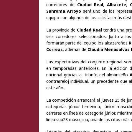
corredores de
Ciudad Real
,
Albacete
,
Sanroma Arroyo
será uno de los represen
equipo con algunos de los ciclistas más de
La provincia de
Ciudad Real
tendrá una pres
seis corredores seleccionados. Junto a l
formarán parte del equipo los alcazareños
R
Correas
, además de
Claudia Menasalvas 
Las expectativas del conjunto regional son
en temporadas anteriores. En la edición
nacional gracias al triunfo del almanseño
A
contrarreloj individual, un precedente que a
este año.
La competición arrancará el jueves 25 de juni
categorías júnior femenina, júnior mascul
carreras en línea de categoría júnior, mientr
línea sub23 masculina, una de las citas má
Además del atractivo deportivo, el camp