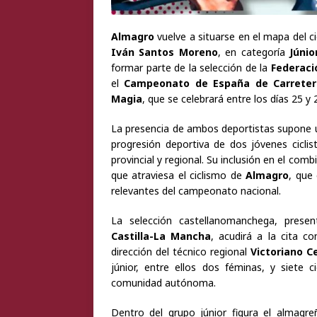
Almagro
vuelve a situarse en el mapa del ci
Iván Santos Moreno
, en categoría
Júnio
formar parte de la selección de la
Federaci
el
Campeonato de España de Carretera 
Magia
, que se celebrará entre los días 25 y
La presencia de ambos deportistas supone u
progresión deportiva de dos jóvenes cicli
provincial y regional. Su inclusión en el 
que atraviesa el ciclismo de
Almagro
, que
relevantes del campeonato nacional.
La selección castellanomanchega, prese
Castilla-La Mancha
, acudirá a la cita c
dirección del técnico regional
Victoriano C
júnior, entre ellos dos féminas, y siete c
comunidad autónoma.
Dentro del grupo júnior figura el almagr