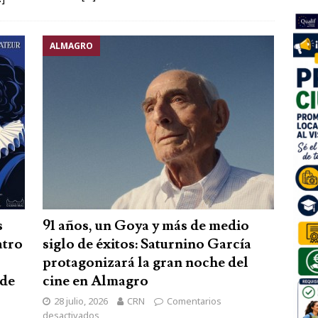
ALMAGRO
s
91 años, un Goya y más de medio
atro
siglo de éxitos: Saturnino García
protagonizará la gran noche del
 de
cine en Almagro
28 julio, 2026
CRN
Comentarios
desactivados