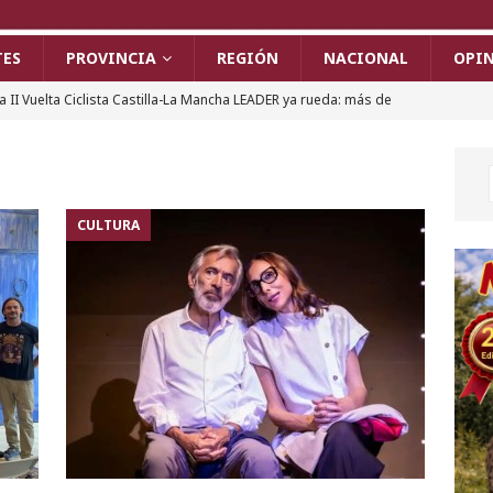
TES
PROVINCIA
REGIÓN
NACIONAL
OPI
a II Vuelta Ciclista Castilla-La Mancha LEADER ya rueda: más de
2 municipios y 228 ciclistas
DEPORTES
a Policía Local de Puertollano rescata a una mujer amenazada
grandes dimensiones y detiene al presunto agresor
CULTURA
n incendio en el cableado obliga a desalojar a 50 vecinos en
una mujer de 101 años afectada por inhalación de humo
l IX Festival Internacional de Cine de Almagro vive sus jornadas
a gala de premios y la clausura del certamen
ALMAGRO
n joven de 21 años, herido con un arma blanca en la zona de