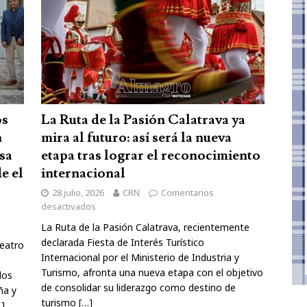
os
La Ruta de la Pasión Calatrava ya
n
mira al futuro: así será la nueva
sa
etapa tras lograr el reconocimiento
e el
internacional
28 julio, 2026
CRN
Comentarios
desactivados
La Ruta de la Pasión Calatrava, recientemente
declarada Fiesta de Interés Turístico
Teatro
Internacional por el Ministerio de Industria y
Turismo, afronta una nueva etapa con el objetivo
los
de consolidar su liderazgo como destino de
ña y
turismo
[…]
…]