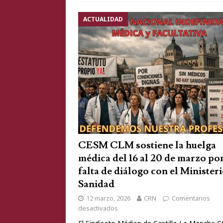
ACTUALIDAD
CESM CLM sostiene la huelga
médica del 16 al 20 de marzo por
falta de diálogo con el Minister
Sanidad
12 marzo, 2026
CRN
Comentarios
desactivados