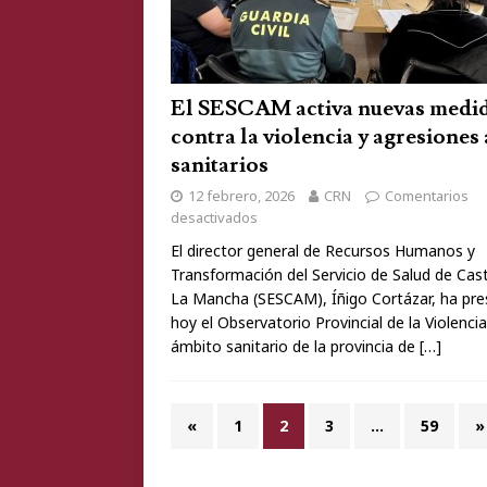
El SESCAM activa nuevas medi
contra la violencia y agresiones 
sanitarios
12 febrero, 2026
CRN
Comentarios
desactivados
El director general de Recursos Humanos y
Transformación del Servicio de Salud de Casti
La Mancha (SESCAM), Íñigo Cortázar, ha pre
hoy el Observatorio Provincial de la Violencia
ámbito sanitario de la provincia de
[…]
«
1
2
3
…
59
»