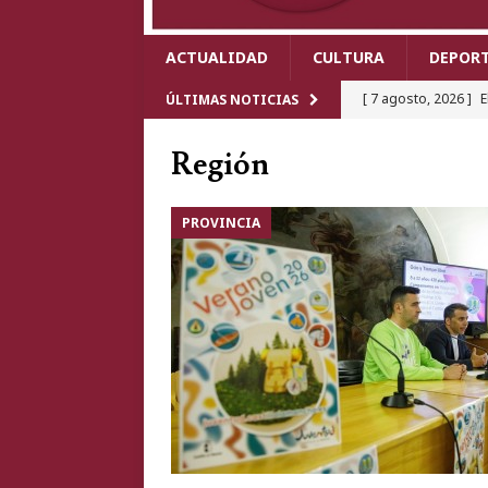
ACTUALIDAD
CULTURA
DEPOR
[ 7 agosto, 2026 ]
E
ÚLTIMAS NOTICIAS
más esperadas con l
Región
[ 7 agosto, 2026 ]
A
Herencia y obliga a 
PROVINCIA
[ 6 agosto, 2026 ]
C
actividades, Pablo 
[ 6 agosto, 2026 ]
E
Cabezarrubias del P
[ 7 agosto, 2026 ]
U
Puertollano y deja 
PROVINCIA