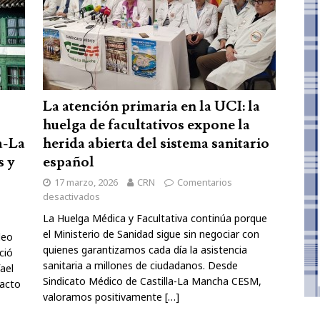
La atención primaria en la UCI: la
huelga de facultativos expone la
a-La
herida abierta del sistema sanitario
s y
español
17 marzo, 2026
CRN
Comentarios
desactivados
La Huelga Médica y Facultativa continúa porque
el Ministerio de Sanidad sigue sin negociar con
leo
quienes garantizamos cada día la asistencia
ció
sanitaria a millones de ciudadanos. Desde
ael
Sindicato Médico de Castilla-La Mancha CESM,
 acto
valoramos positivamente
[…]