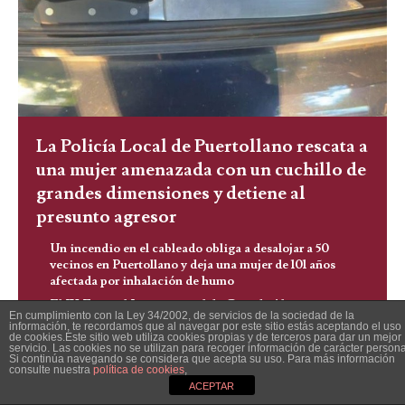
La Policía Local de Puertollano rescata a
una mujer amenazada con un cuchillo de
grandes dimensiones y detiene al
presunto agresor
Un incendio en el cableado obliga a desalojar a 50
vecinos en Puertollano y deja una mujer de 101 años
afectada por inhalación de humo
El IX Festival Internacional de Cine de Almagro vive sus
En cumplimiento con la Ley 34/2002, de servicios de la sociedad de la
jornadas más esperadas con la gala de premios y la
información, te recordamos que al navegar por este sitio estás aceptando el uso
clausura del certamen
de cookies.Este sitio web utiliza cookies propias y de terceros para dar un mejor
servicio. Las cookies no se utilizan para recoger información de carácter persona
Arde un camión cargado de colchones en la A-4 a la
Si continúa navegando se considera que acepta su uso. Para más información
consulte nuestra
política de cookies
,
altura de Herencia y obliga a cortar la autovía durante
ACEPTAR
horas