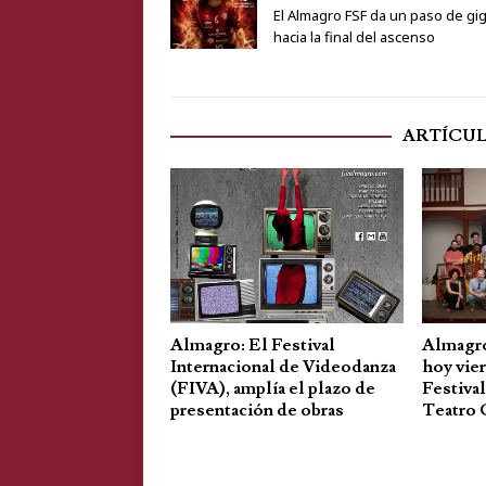
El Almagro FSF da un paso de gi
hacia la final del ascenso
ARTÍCU
Almagro
Almagro: El Festival
hoy vier
Internacional de Videodanza
Festival
(FIVA), amplía el plazo de
Teatro 
presentación de obras