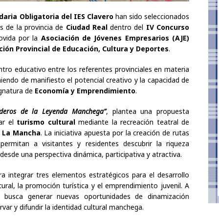
aria Obligatoria del IES Clavero
han sido seleccionados
 de la provincia de
Ciudad Real
dentro del
IV Concurso
movida por la
Asociación de Jóvenes Empresarios (AJE)
ión Provincial de Educación, Cultura y Deportes
.
tro educativo entre los referentes provinciales en materia
iendo de manifiesto el potencial creativo y la capacidad de
ignatura de
Economía y Emprendimiento
.
nderos de la Leyenda Manchega”
, plantea una propuesta
ar el
turismo cultural
mediante la recreación teatral de
e
La Mancha
. La iniciativa apuesta por la creación de rutas
permitan a visitantes y residentes descubrir la riqueza
io desde una perspectiva dinámica, participativa y atractiva.
 integrar tres elementos estratégicos para el desarrollo
ultural, la promoción turística y el emprendimiento juvenil. A
o busca generar nuevas oportunidades de dinamización
ar y difundir la identidad cultural manchega.