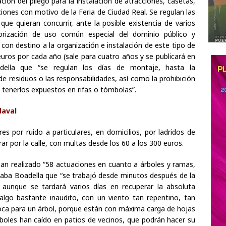
ión del pliego para la instalación de atracciones, casetas,
iones con motivo de la Feria de Ciudad Real. Se regulan las
que quieran concurrir, ante la posible existencia de varios
torización de uso común especial del dominio público y
con destino a la organización e instalación de este tipo de
uros por cada año (sale para cuatro años y se publicará en
oadella que “se regulan los días de montaje, hasta la
e residuos o las responsabilidades, así como la prohibición
 tenerlos expuestos en rifas o tómbolas”.
daval
s por ruido a particulares, en domicilios, por ladridos de
ar por la calle, con multas desde los 60 a los 300 euros.
han realizado “58 actuaciones en cuanto a árboles y ramas,
aba Boadella que “se trabajó desde minutos después de la
aunque se tardará varios días en recuperar la absoluta
algo bastante inaudito, con un viento tan repentino, tan
poca para un árbol, porque están con máxima carga de hojas
rboles han caído en patios de vecinos, que podrán hacer su