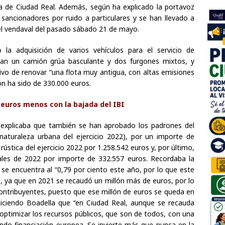
ia de Ciudad Real. Además, según ha explicado la portavoz
 sancionadores por ruido a particulares y se han llevado a
l vendaval del pasado sábado 21 de mayo.
la adquisición de varios vehículos para el servicio de
ran un camión grúa basculante y dos furgones mixtos, y
tivo de renovar “una flota muy antigua, con altas emisiones
ión ha sido de 330.000 euros.
 euros menos con la bajada del IBI
 explicaba que también se han aprobado los padrones del
aturaleza urbana del ejercicio 2022), por un importe de
 rústica del ejercicio 2022 por 1.258.542 euros y, por último,
iales de 2022 por importe de 332.557 euros. Recordaba la
 se encuentra al “0,79 por ciento este año, por lo que este
, ya que en 2021 se recaudó un millón más de euros, por lo
contribuyentes, puesto que ese millón de euros se queda en
diciendo Boadella que “en Ciudad Real, aunque se recauda
 optimizar los recursos públicos, que son de todos, con una
o financiación europea. Se invierte más que nunca en la