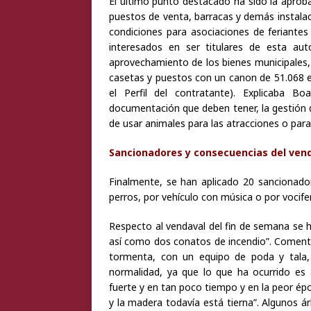
El último punto destacado ha sido la aprobac
puestos de venta, barracas y demás instalac
condiciones para asociaciones de feriantes 
interesados en ser titulares de esta au
aprovechamiento de los bienes municipales, 
casetas y puestos con un canon de 51.068 e
el Perfil del contratante). Explicaba B
documentación que deben tener, la gestión d
de usar animales para las atracciones o para
Sancionadores y consecuencias del ven
Finalmente, se han aplicado 20 sancionadore
perros, por vehículo con música o por vocifer
Respecto al vendaval del fin de semana se 
así como dos conatos de incendio”. Coment
tormenta, con un equipo de poda y tala, 
normalidad, ya que lo que ha ocurrido es 
fuerte y en tan poco tiempo y en la peor é
y la madera todavía está tierna”. Algunos á