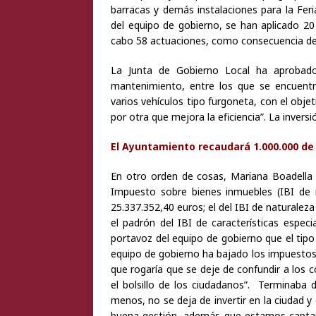
barracas y demás instalaciones para la Fer
del equipo de gobierno, se han aplicado 20
cabo 58 actuaciones, como consecuencia de
La Junta de Gobierno Local ha aprobado 
mantenimiento, entre los que se encuent
varios vehículos tipo furgoneta, con el obje
por otra que mejora la eficiencia”. La invers
El Ayuntamiento recaudará 1.000.000 de
En otro orden de cosas, Mariana Boadella
Impuesto sobre bienes inmuebles (IBI de n
25.337.352,40 euros; el del IBI de naturaleza
el padrón del IBI de características espec
portavoz del equipo de gobierno que el tipo
equipo de gobierno ha bajado los impuestos
que rogaría que se deje de confundir a los 
el bolsillo de los ciudadanos”. Terminaba 
menos, no se deja de invertir en la ciudad y
buena gestión, además que estamos captand