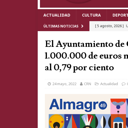
ACTUALIDAD
CULTURA
DEPOR
[ 5 agosto, 2026 ]
U
ÚLTIMAS NOTICIAS
Real tras chocar un 
El Ayuntamiento de 
[ 4 agosto, 2026 ]
E
1.000.000 de euros m
meses de descens
al 0,79 por ciento
[ 4 agosto, 2026 ]
C
delitos contra el m
24 mayo, 2022
CRN
Actualidad
[ 4 agosto, 2026 ]
T
cartel de lujo que 
[ 6 agosto, 2026 ]
C
Mundo 2026 y revivi