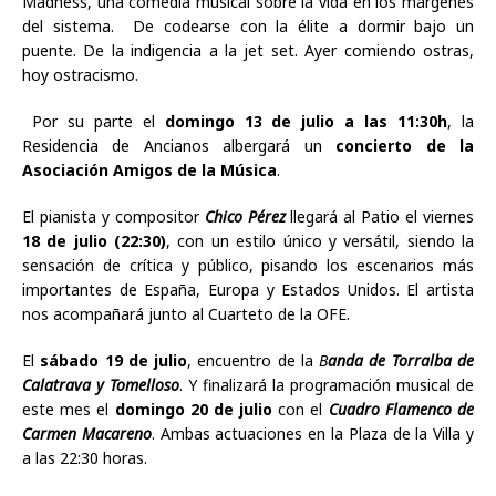
Madness, una comedia musical sobre la vida en los márgenes
del sistema. De codearse con la élite a dormir bajo un
puente. De la indigencia a la jet set. Ayer comiendo ostras,
hoy ostracismo.
Por su parte el
domingo 13 de julio a las 11:30h
, la
Residencia de Ancianos albergará un
concierto de la
Asociación Amigos de la Música
.
El pianista y compositor
Chico Pérez
llegará al Patio el viernes
18 de julio (22:30)
, con un estilo único y versátil, siendo la
sensación de crítica y público, pisando los escenarios más
importantes de España, Europa y Estados Unidos. El artista
nos acompañará junto al Cuarteto de la OFE.
El
sábado 19 de julio
, encuentro de la
B
anda de Torralba de
Calatrava y Tomelloso
. Y finalizará la programación musical de
este mes el
domingo 20 de julio
con el
Cuadro Flamenco de
Carmen Macareno
. Ambas actuaciones en la Plaza de la Villa y
a las 22:30 horas.