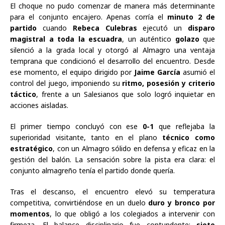
El choque no pudo comenzar de manera más determinante
para el conjunto encajero. Apenas corría el
minuto 2 de
partido
cuando
Rebeca Culebras
ejecutó un
disparo
magistral a toda la escuadra
, un auténtico
golazo
que
silenció a la grada local y otorgó al Almagro una ventaja
temprana que condicionó el desarrollo del encuentro. Desde
ese momento, el equipo dirigido por
Jaime García
asumió el
control del juego, imponiendo su
ritmo, posesión y criterio
táctico
, frente a un Salesianos que solo logró inquietar en
acciones aisladas.
El primer tiempo concluyó con ese
0-1
que reflejaba la
superioridad visitante, tanto en el plano
técnico como
estratégico
, con un Almagro sólido en defensa y eficaz en la
gestión del balón. La sensación sobre la pista era clara: el
conjunto almagreño tenía el partido donde quería.
Tras el descanso, el encuentro elevó su temperatura
competitiva, convirtiéndose en un duelo
duro y bronco por
momentos
, lo que obligó a los colegiados a intervenir con
firmeza. El balance disciplinario fue contundente:
siete