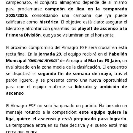
campeonato, el conjunto almagreño depende de sí mismo
para proclamarse
campeón de liga en la temporada
2025/2026
, consolidando una campaña que ya puede
calificarse como
histórica
. El objetivo está claro: asegurar el
liderato y afrontar con garantías los
playoff de ascenso a la
Primera División
, que ya se vislumbran en el horizonte.
El próximo compromiso del Almagro FSF será crucial en esta
recta final. En la
jornada 29
, el equipo recibirá en el
Pabellón
Municipal
“Gemma Arenas”
de Almagro al
Martos FS Jaén
, un
rival situado en la zona media de la clasificación. El encuentro
se disputará el
segundo fin de semana de mayo
, tras el
parón liguero, y se presenta como una nueva oportunidad
para que el equipo reafirme su
liderato y ambición de
ascenso
.
El Almagro FSF no solo ha ganado un partido. Ha lanzado un
mensaje rotundo a la competición:
este equipo quiere la
liga, quiere el ascenso y está preparado para lograrlo
.
La temporada entra en su fase decisiva y el sueño está más
cerca que nunca.