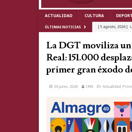
ACTUALIDAD
CULTURA
DEPOR
[ 5 agosto, 2026 ]
U
ÚLTIMAS NOTICIAS
Real tras chocar un 
La DGT moviliza un 
[ 4 agosto, 2026 ]
E
Real: 151.000 despla
meses de descens
primer gran éxodo d
[ 4 agosto, 2026 ]
C
delitos contra el m
30 junio, 2026
CRN
Actualidad
,
Provi
[ 4 agosto, 2026 ]
T
cartel de lujo que 
[ 6 agosto, 2026 ]
C
Mundo 2026 y revivi