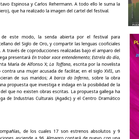
tavo Espinosa y Carlos Rehermann. A todo ello le suma la
ro), que ha realizado la imagen del cartel del festival.
 de este modo, la senda abierta por el festival para
llano del Siglo de Oro, y compartir las lenguas cooficiales
s. A través de coproducciones realizadas bajo el amparo del
lega presentará
En trobar xace entendemento
;
Estrela do día
,
anta María de Alfonso X;
La Toffana
, escrita por la novelista
 contra una mujer acusada de facilitar, en el siglo XVII, un
cieran de sus maridos;
A barca do Inferno
, sobre la obra
una propuesta que investiga e indaga en la posibilidad de la
 del que no existen obras escritas. La propuesta gallega ha
ega de Industrias Culturais (Agadic) y el Centro Dramático
compañías, de los cuales 17 son estrenos absolutos y 9
unciones asciende a 96. Almagro contará de nuevo con una