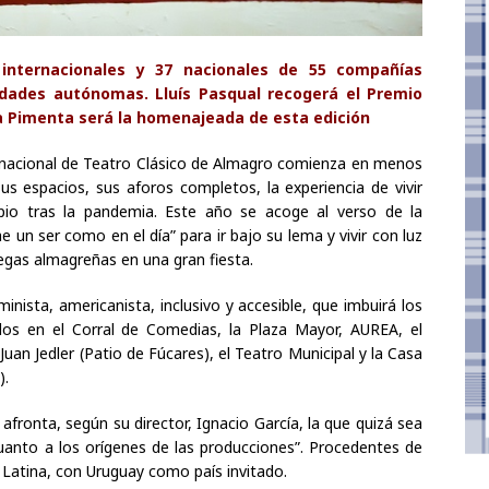
 internacionales y 37 nacionales de 55 compañías
dades autónomas. Lluís Pasqual recogerá el Premio
na Pimenta será la homenajeada de esta edición
ernacional de Teatro Clásico de Almagro comienza en menos
s espacios, sus aforos completos, la experiencia de vivir
ipio tras la pandemia. Este año se acoge al verso de la
he un ser como en el día” para ir bajo su lema y vivir con luz
iegas almagreñas en una gran fiesta.
nista, americanista, inclusivo y accesible, que imbuirá los
os en el Corral de Comedias, la Plaza Mayor, AUREA, el
Juan Jedler (Patio de Fúcares), el Teatro Municipal y la Casa
).
o afronta, según su director, Ignacio García, la que quizá sea
uanto a los orígenes de las producciones”. Procedentes de
 Latina, con Uruguay como país invitado.