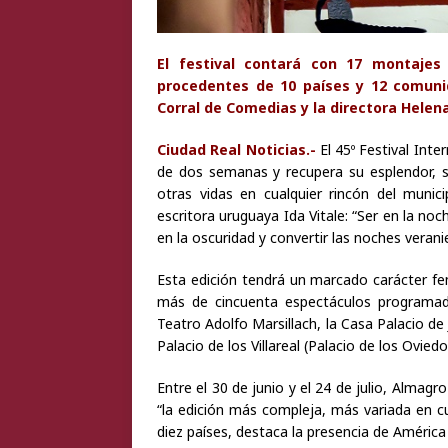
El festival contará con 17 montajes
procedentes de 10 países y 12 comuni
Corral de Comedias y la directora Hele
Ciudad Real Noticias.-
El 45º Festival Int
de dos semanas y recupera su esplendor, su
otras vidas en cualquier rincón del munic
escritora uruguaya Ida Vitale: “Ser en la noc
en la oscuridad y convertir las noches veran
Esta edición tendrá un marcado carácter femi
más de cincuenta espectáculos programad
Teatro Adolfo Marsillach, la Casa Palacio de 
Palacio de los Villareal (Palacio de los Oviedo
Entre el 30 de junio y el 24 de julio, Almagr
“la edición más compleja, más variada en c
diez países, destaca la presencia de América