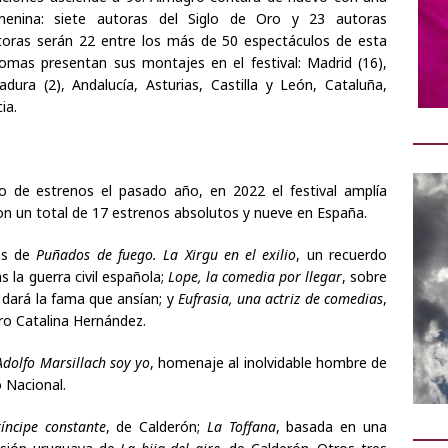
menina: siete autoras del Siglo de Oro y 23 autoras
toras serán 22 entre los más de 50 espectáculos de esta
mas presentan sus montajes en el festival: Madrid (16),
adura (2), Andalucía, Asturias, Castilla y León, Cataluña,
ia.
o de estrenos el pasado año, en 2022 el festival amplía
con un total de 17 estrenos absolutos y nueve en España.
os de
Puñados de fuego. La Xirgu en el exilio
, un recuerdo
as la guerra civil española;
Lope, la comedia por llegar
, sobre
 dará la fama que ansían; y
Eufrasia, una actriz de comedias
,
 Oro Catalina Hernández.
Adolfo Marsillach soy yo
, homenaje al inolvidable hombre de
 Nacional.
ríncipe constante
, de Calderón;
La Toffana
, basada en una