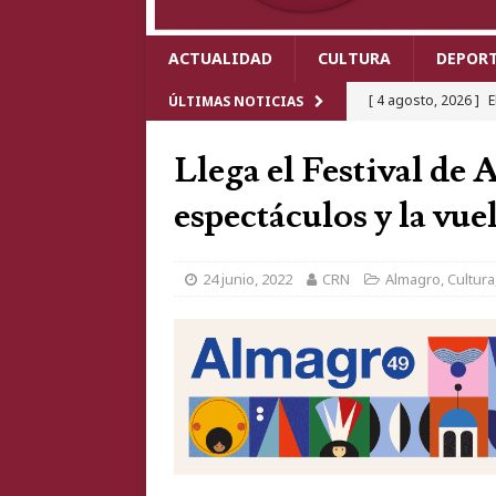
ACTUALIDAD
CULTURA
DEPOR
[ 4 agosto, 2026 ]
E
ÚLTIMAS NOTICIAS
meses de descens
Llega el Festival de
[ 4 agosto, 2026 ]
C
espectáculos y la vue
delitos contra el m
[ 4 agosto, 2026 ]
T
24 junio, 2022
CRN
Almagro
,
Cultura
cartel de lujo que 
[ 3 agosto, 2026 ]
I
Comedias 2026 y dej
[ 5 agosto, 2026 ]
U
Real tras chocar un 