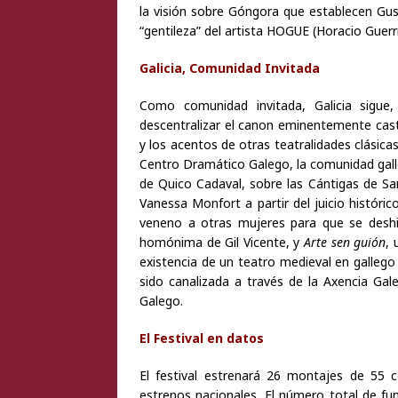
la visión sobre Góngora que establecen Gus
“gentileza” del artista HOGUE (Horacio Guerrie
Galicia, Comunidad Invitada
Como comunidad invitada, Galicia sigue,
descentralizar el canon eminentemente caste
y los acentos de otras teatralidades clásica
Centro Dramático Galego, la comunidad gal
de Quico Cadaval, sobre las Cántigas de S
Vanessa Monfort a partir del juicio histórico
veneno a otras mujeres para que se deshi
homónima de Gil Vicente, y
Arte sen guión
, 
existencia de un teatro medieval en gallego
sido canalizada a través de la Axencia Gal
Galego.
El Festival en datos
El festival estrenará 26 montajes de 55 
estrenos nacionales. El número total de f