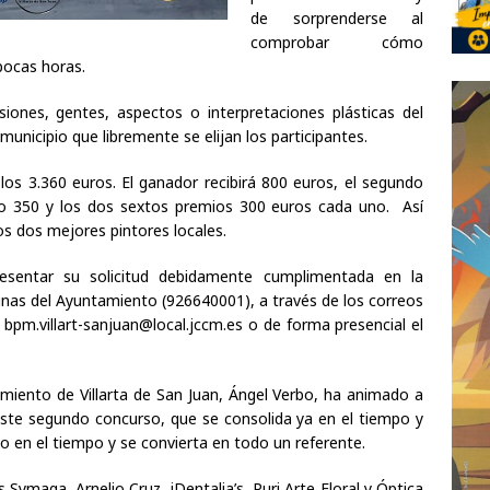
de sorprenderse al
comprobar cómo
pocas horas.
isiones, gentes, aspectos o interpretaciones plásticas del
 municipio que libremente se elijan los participantes.
los 3.360 euros. El ganador recibirá 800 euros, el segundo
nto 350 y los dos sextos premios 300 euros cada uno. Así
s dos mejores pintores locales.
resentar su solicitud debidamente cumplimentada en la
cinas del Ayuntamiento (926640001), a través de los correos
 bpm.villart-sanjuan@local.jccm.es o de forma presencial el
amiento de Villarta de San Juan, Ángel Verbo, ha animado a
n este segundo concurso, que se consolida ya en el tiempo y
o en el tiempo y se convierta en todo un referente.
ymaga, Arnelio Cruz, iDentalia’s, Puri Arte Floral y Óptica