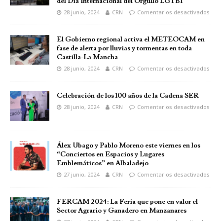
del Día Internacional del Orgullo LGTBI
28 junio, 2024
CRN
Comentarios desactivados
El Gobierno regional activa el METEOCAM en
fase de alerta por lluvias y tormentas en toda
Castilla-La Mancha
28 junio, 2024
CRN
Comentarios desactivados
Celebración de los 100 años de la Cadena SER
28 junio, 2024
CRN
Comentarios desactivados
Álex Ubago y Pablo Moreno este viernes en los
“Conciertos en Espacios y Lugares
Emblemáticos” en Albaladejo
27 junio, 2024
CRN
Comentarios desactivados
FERCAM 2024: La Feria que pone en valor el
Sector Agrario y Ganadero en Manzanares