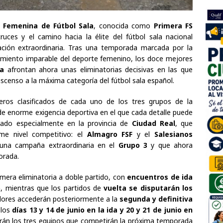
n Femenina de Fútbol Sala
, conocida como
Primera FS
ruces y el camino hacia la élite del fútbol sala nacional
ión extraordinaria. Tras una temporada marcada por la
ecimiento imparable del deporte femenino, los doce mejores
na
afrontan ahora unas eliminatorias decisivas en las que
scenso a la máxima categoría del fútbol sala español.
eros clasificados de cada uno de los tres grupos de la
 de enorme exigencia deportiva en el que cada detalle puede
arado especialmente en la provincia de
Ciudad Real
, que
me nivel competitivo: el
Almagro FSF
y el
Salesianos
 una campaña extraordinaria en el
Grupo 3
y que ahora
orada.
mera eliminatoria a doble partido, con
encuentros de ida
o
, mientras que los partidos de
vuelta se disputarán los
edores accederán posteriormente a la
segunda y definitiva
 los
días 13 y 14 de junio en la ida y 20 y 21 de junio en
ldrán los tres equipos que competirán la próxima temporada