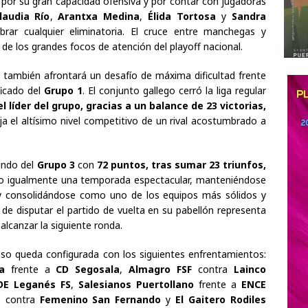
por su gran capacidad ofensiva y por contar con jugadoras
laudia Río
,
Arantxa Medina
,
Élida Tortosa
y
Sandra
ibrar cualquier eliminatoria. El cruce entre manchegas y
de los grandes focos de atención del playoff nacional.
o
también afrontará un desafío de máxima dificultad frente
ificado del
Grupo 1
. El conjunto gallego cerró la liga regular
 líder del grupo, gracias a un balance de 23 victorias,
eja el altísimo nivel competitivo de un rival acostumbrado a
gundo del
Grupo 3
con
72 puntos, tras sumar 23 triunfos,
o igualmente una temporada espectacular, manteniéndose
 y consolidándose como uno de los equipos más sólidos y
 de disputar el partido de vuelta en su pabellón representa
alcanzar la siguiente ronda.
enso queda configurada con los siguientes enfrentamientos:
a
frente a
CD Segosala
,
Almagro FSF
contra
Lainco
DE Leganés FS
,
Salesianos Puertollano
frente a
ENCE
a
contra
Femenino San Fernando
y
El Gaitero Rodiles