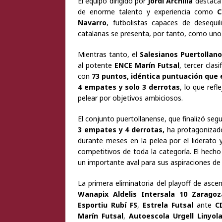
El equipo dirigido por
Jordi Archilla
destaca 
de enorme talento y experiencia como
C
Navarro
, futbolistas capaces de desequil
catalanas se presenta, por tanto, como uno 
Mientras tanto, el
Salesianos Puertollan
al potente
ENCE Marín Futsal
, tercer clas
con
73 puntos, idéntica puntuación que el
4 empates y solo 3 derrotas
, lo que refl
pelear por objetivos ambiciosos.
El conjunto puertollanense, que finalizó se
3 empates y 4 derrotas,
ha protagonizad
durante meses en la pelea por el liderato
competitivos de toda la categoría. El hecho
un importante aval para sus aspiraciones de 
La primera eliminatoria del playoff de asc
Wanapix Aldelis Intersala 10 Zaragoz
Esportiu Rubí FS
,
Estrela Futsal
ante
C
Marín Futsal
,
Autoescola Urgell Linyol