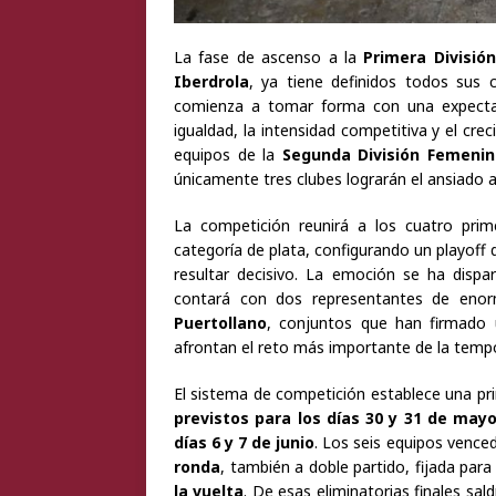
La fase de ascenso a la
Primera Divisió
Iberdrola
, ya tiene definidos todos sus c
comienza a tomar forma con una expectac
igualdad, la intensidad competitiva y el cr
equipos de la
Segunda División Femeni
únicamente tres clubes lograrán el ansiado a
La competición reunirá a los cuatro prim
categoría de plata, configurando un playoff
resultar decisivo. La emoción se ha disp
contará con dos representantes de enor
Puertollano
, conjuntos que han firmado
afrontan el reto más importante de la temp
El sistema de competición establece una pri
previstos para los días 30 y 31 de may
días 6 y 7 de junio
. Los seis equipos venc
ronda
, también a doble partido, fijada para
la vuelta
. De esas eliminatorias finales sa