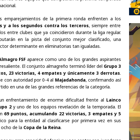
nacional.
os emparejamientos de la primera ronda enfrenten a los
os y a los segundos contra los terceros
, siempre entre
os entre clubes que ya coincidieron durante la liga regular.
utarán en la pista del conjunto mejor clasificado, una
ctor determinante en eliminatorias tan igualadas.
Almagro FSF
aparece como uno de los grandes aspirantes
esaliente. El conjunto almagreño terminó líder del
Grupo 3
os, 23 victorias, 4 empates y únicamente 3 derrotas
.
e con autoridad por 0-4 al
Majadahonda
, confirmando así
tido en una de las grandes referencias de la categoría.
á un enfrentamiento de enorme dificultad frente al
Lainco
upo 2
y uno de los equipos revelación de la temporada. El
on
69 puntos, acumulando 22 victorias, 3 empates y 5
ico para la entidad al clasificarse por primera vez en sus
a ocho de la
Copa de la Reina
.