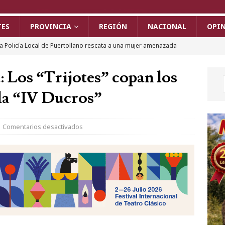
TES
PROVINCIA
REGIÓN
NACIONAL
OPI
a Policía Local de Puertollano rescata a una mujer amenazada
grandes dimensiones y detiene al presunto agresor
: Los “Trijotes” copan los
la “IV Ducros”
n incendio en el cableado obliga a desalojar a 50 vecinos en
una mujer de 101 años afectada por inhalación de humo
Comentarios desactivados
l IX Festival Internacional de Cine de Almagro vive sus jornadas
a gala de premios y la clausura del certamen
ALMAGRO
rde un camión cargado de colchones en la A-4 a la altura de
cortar la autovía durante horas
PROVINCIA
a II Vuelta Ciclista Castilla-La Mancha LEADER ya rueda: más de