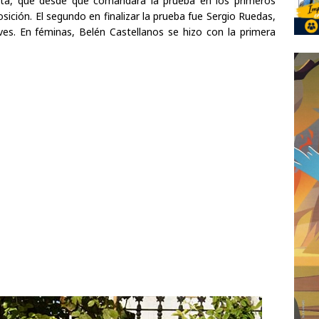
ista, que desde que comandara la prueba en los primeros
ición. El segundo en finalizar la prueba fue Sergio Ruedas,
ves. En féminas, Belén Castellanos se hizo con la primera