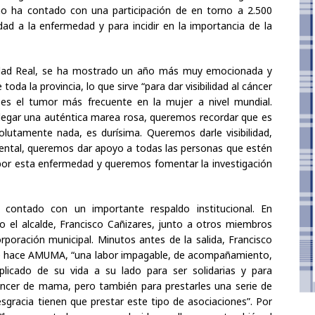
ño ha contado con una participación de en torno a 2.500
dad a la enfermedad y para incidir en la importancia de la
dad Real, se ha mostrado un año más muy emocionada y
toda la provincia, lo que sirve “para dar visibilidad al cáncer
s el tumor más frecuente en la mujer a nivel mundial.
egar una auténtica marea rosa, queremos recordar que es
utamente nada, es durísima. Queremos darle visibilidad,
ental, queremos dar apoyo a todas las personas que estén
por esta enfermedad y queremos fomentar la investigación
contado con un importante respaldo institucional. En
 el alcalde, Francisco Cañizares, junto a otros miembros
rporación municipal. Minutos antes de la salida, Francisco
ue hace AMUMA, “una labor impagable, de acompañamiento,
cado de su vida a su lado para ser solidarias y para
áncer de mama, pero también para prestarles una serie de
esgracia tienen que prestar este tipo de asociaciones”. Por