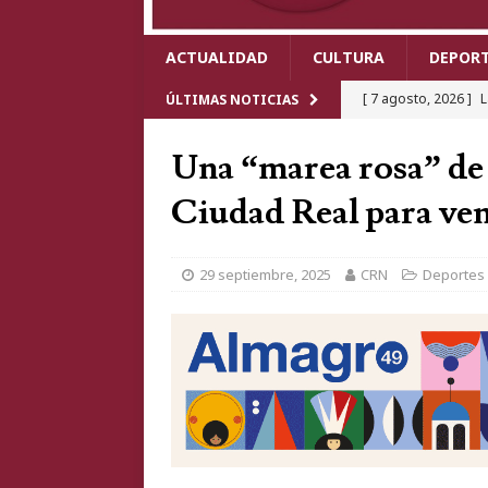
ACTUALIDAD
CULTURA
DEPOR
[ 7 agosto, 2026 ]
L
ÚLTIMAS NOTICIAS
con un cuchillo de 
Una “marea rosa” de
PROVINCIA
Ciudad Real para ve
[ 7 agosto, 2026 ]
U
Puertollano y deja 
29 septiembre, 2025
CRN
Deportes
PROVINCIA
[ 7 agosto, 2026 ]
E
más esperadas con l
[ 7 agosto, 2026 ]
A
Herencia y obliga a 
[ 7 agosto, 2026 ]
L