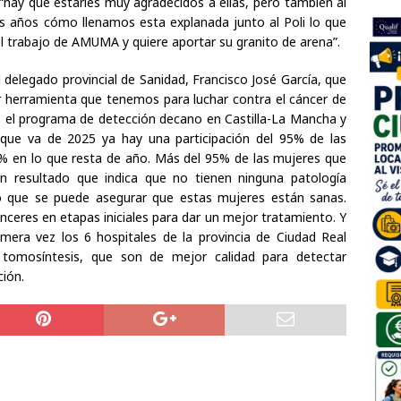
 “hay que estarles muy agradecidos a ellas, pero también al
s años cómo llenamos esta explanada junto al Poli lo que
el trabajo de AMUMA y quiere aportar su granito de arena”.
delegado provincial de Sanidad, Francisco José García, que
r herramienta que tenemos para luchar contra el cáncer de
 el programa de detección decano en Castilla-La Mancha y
 que va de 2025 ya hay una participación del 95% de las
0% en lo que resta de año. Más del 95% de las mujeres que
n resultado que indica que no tienen ninguna patología
o que se puede asegurar que estas mujeres están sanas.
eres en etapas iniciales para dar un mejor tratamiento. Y
mera vez los 6 hospitales de la provincia de Ciudad Real
omosíntesis, que son de mejor calidad para detectar
ión.