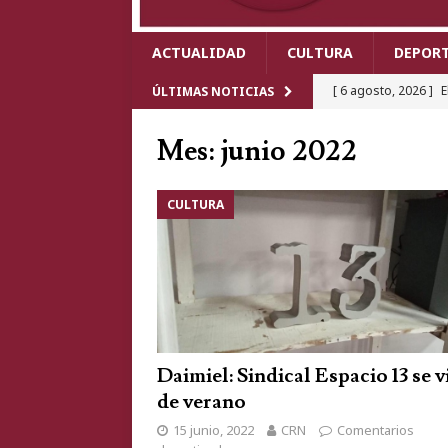
ACTUALIDAD
CULTURA
DEPOR
[ 6 agosto, 2026 ]
E
ÚLTIMAS NOTICIAS
Cabezarrubias del P
Mes: junio 2022
[ 6 agosto, 2026 ]
C
Mundo 2026 y revivi
CULTURA
[ 5 agosto, 2026 ]
U
Real tras chocar un 
[ 4 agosto, 2026 ]
E
meses de descens
[ 6 agosto, 2026 ]
C
Daimiel: Sindical Espacio 13 se v
actividades, Pablo 
de verano
15 junio, 2022
CRN
Comentarios