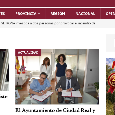
TES
PROVINCIA
REGIÓN
NACIONAL
OPI
l SEPRONA investiga a dos personas por provocar el incendio de
uerto con una radial y un soldador
PROVINCIA
iudad Real solicita a la RFEF acoger el Trofeo de la Copa del
r el éxito de 2010
DEPORTES
ACTUALIDAD
n menor de 14 años, trasladado en UVI al Hospital de Ciudad
turismo y un patinete en la calle Juan de Ávila
ACTUALIDAD
l paro vuelve a subir en la provincia de Ciudad Real tras varios
o
ACTUALIDAD
iudad Real prepara una Feria 2026 histórica con casi 300
iste
Alborán, Antonio Orozco y un aluvión de novedades
CULTURA
El Ayuntamiento de Ciudad Real y