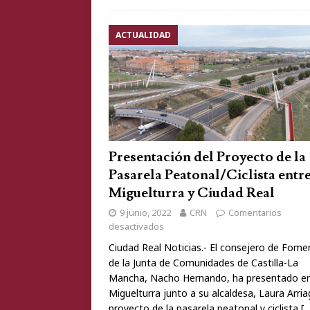
ACTUALIDAD
Presentación del Proyecto de la
Pasarela Peatonal/Ciclista entr
Miguelturra y Ciudad Real
9 junio, 2022
CRN
Comentarios
desactivados
Ciudad Real Noticias.- El consejero de Fome
de la Junta de Comunidades de Castilla-La
Mancha, Nacho Hernando, ha presentado e
Miguelturra junto a su alcaldesa, Laura Arria
proyecto de la pasarela peatonal y ciclista
[