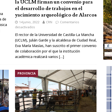
la UCLM firman un convenio para
el desarrollo de trabajos en el
ma
yacimiento arqueológico de Alarcos
a de
14 junio, 2022
CRN
Comentarios
úsica
desactivados
]
El rector de la Universidad de Castilla-La Mancha
(UCLM), Julián Garde y la alcaldesa de Ciudad Real,
Eva María Masías, han suscrito el primer convenio
de colaboración por el que la institución
académica realizará varios
[…]
PROVINCIA