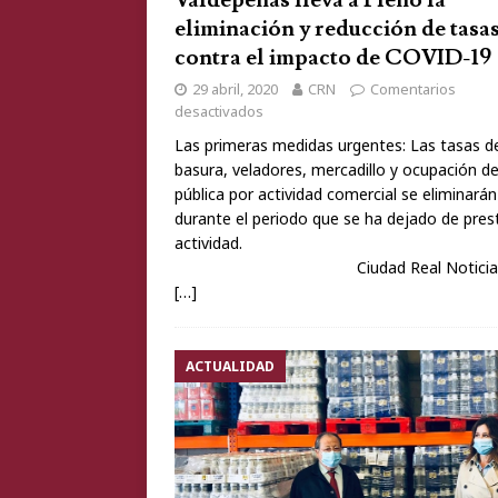
Valdepeñas lleva a Pleno la
ocio del Torreón d
eliminación y reducción de tasa
contra el impacto de COVID-19
29 abril, 2020
CRN
Comentarios
desactivados
Las primeras medidas urgentes: Las tasas d
basura, veladores, mercadillo y ocupación de
pública por actividad comercial se eliminarán
durante el periodo que se ha dejado de prest
activida
Ciudad Real Noticias.-
[…]
ACTUALIDAD