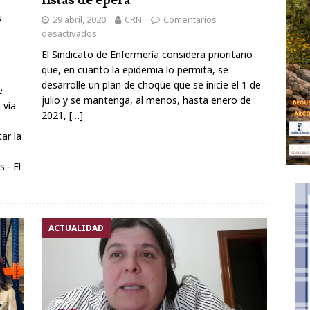
listas de epera
e Ciudad Real
ACTUALIDAD
s
29 abril, 2020
CRN
Comentarios
desactivados
El Sindicato de Enfermería considera prioritario
que, en cuanto la epidemia lo permita, se
desarrolle un plan de choque que se inicie el 1 de
e
julio y se mantenga, al menos, hasta enero de
 vía
2021,
[…]
ar la
d.
 El
ACTUALIDAD