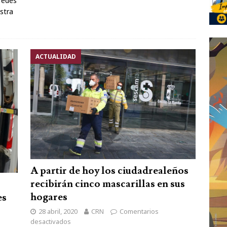
redes
stra
ACTUALIDAD
A partir de hoy los ciudadrealeños
recibirán cinco mascarillas en sus
hogares
es
28 abril, 2020
CRN
Comentarios
desactivados