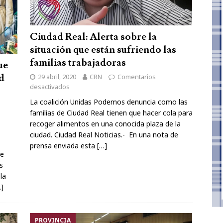
Ciudad Real: Alerta sobre la
situación que están sufriendo las
familias trabajadoras
ue
d
29 abril, 2020
CRN
Comentarios
desactivados
La coalición Unidas Podemos denuncia como las
familias de Ciudad Real tienen que hacer cola para
recoger alimentos en una conocida plaza de la
ciudad. Ciudad Real Noticias.- En una nota de
prensa enviada esta
[…]
de
s
la
…]
PROVINCIA